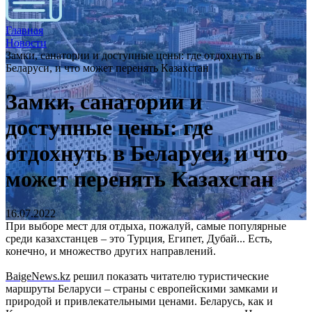
Главная
Новости
Замки, санатории и доступные цены: где отдохнуть в
Беларуси, и что может перенять Казахстан
Замки, санатории и
доступные цены: где
отдохнуть в Беларуси, и что
может перенять Казахстан
16.07.2022
При выборе мест для отдыха, пожалуй, самые популярные
среди казахстанцев – это Турция, Египет, Дубай... Есть,
конечно, и множество других направлений.
BaigeNews.kz
решил показать читателю туристические
маршруты Беларуси – страны с европейскими замками и
природой и привлекательными ценами. Беларусь, как и