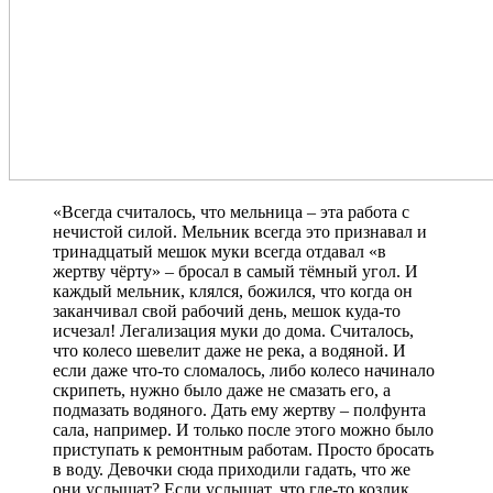
«Всегда считалось, что мельница – эта работа с
нечистой силой. Мельник всегда это признавал и
тринадцатый мешок муки всегда отдавал «в
жертву чёрту»
– бросал в самый тёмный угол. И
каждый мельник, клялся, божился, что когда он
заканчивал свой рабочий день, мешок куда-то
исчезал! Легализация муки до дома. Считалось,
что колесо шевелит даже не река, а водяной. И
если даже что-то сломалось, либо колесо начинало
скрипеть, нужно было даже не смазать его, а
подмазать водяного. Дать ему жертву – полфунта
сала, например. И только после этого можно было
приступать к ремонтным работам. Просто бросать
в воду. Девочки сюда приходили гадать, что же
они услышат? Если услышат, что где-то козлик