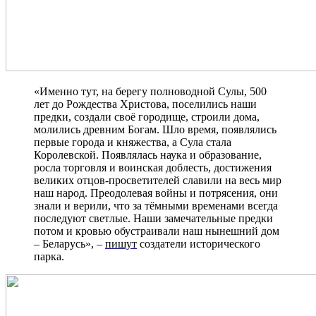
«Именно тут, на берегу полноводной Сулы, 500
лет до Рождества Христова, поселились наши
предки, создали своё городище, строили дома,
молились древним Богам. Шло время, появлялись
первые города и княжества, а Сула стала
Королевской. Появлялась наука и образование,
росла торговля и воинская доблесть, достижения
великих отцов-просветителей славили на весь мир
наш народ. Преодолевая войны и потрясения, они
знали и верили, что за тёмными временами всегда
последуют светлые. Наши замечательные предки
потом и кровью обустраивали наш нынешний дом
– Беларусь»
, –
пишут
создатели исторического
парка.