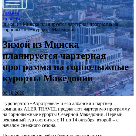
Главная
Новости
Зимой из Минска планируется чартерная программа на
горнолыжные курорты Македонии
Зимой из Минска
планируется чартерная
программа на горнолыжные
курорты Македонии
06.10.2020
Туроператор «Аэротрэвел» и его албанский партнер –
компания ALER TRAVEL предлагают чартерную программу
на горнолыжные курорты Северной Македонии. Первый
рекламный тур состоится с 11 по 14 октября, второй – с
началом снежного сезона.
Прямые чартерные рейсы будут осуществляться