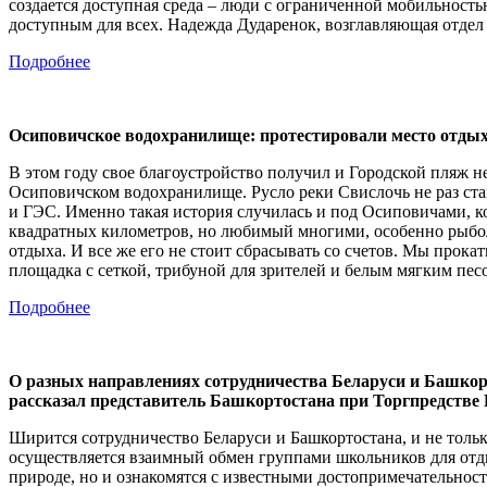
создается доступная среда – люди с ограниченной мобильност
доступным для всех. Надежда Дударенок, возглавляющая отдел
Подробнее
Осиповичское водохранилище: протестировали место отды
В этом году свое благоустройство получил и Городской пляж 
Осиповичском водохранилище. Русло реки Свислочь не раз ст
и ГЭС. Именно такая история случилась и под Осиповичами, ко
квадратных километров, но любимый многими, особенно рыбол
отдыха. И все же его не стоит сбрасывать со счетов. Мы прока
площадка с сеткой, трибуной для зрителей и белым мягким песо
Подробнее
О разных направлениях сотрудничества Беларуси и Башко
рассказал представитель Башкортостана при Торгпредстве
Ширится сотрудничество Беларуси и Башкортостана, и не тольк
осуществляется взаимный обмен группами школьников для отдых
природе, но и ознакомятся с известными достопримечательно