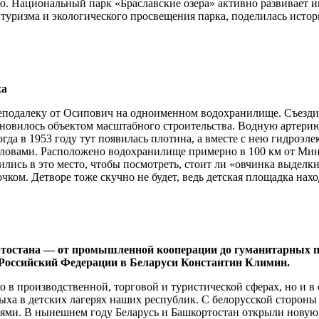
ью. Национальный парк «Браславские озера» активно развивает
 туризма и экологического просвещения парка, поделилась ист
ха
неподалеку от Осипович на одноименном водохранилище. Съездил
ановилось объектом масштабного строительства. Водную артери
гда в 1953 году тут появилась плотина, а вместе с нею гидроэ
овами. Расположено водохранилище примерно в 100 км от Минс
тились в это место, чтобы посмотреть, стоит ли «овчинка выдел
чком. Детворе тоже скучно не будет, ведь детская площадка нахо
ртостана ― от промышленной кооперации до гуманитарных п
 Российский Федерации в Беларуси Константин Климин.
о в производственной, торговой и туристической сферах, но и 
а в детских лагерях наших республик. С белорусской стороны э
стями. В нынешнем году Беларусь и Башкортостан открыли нову