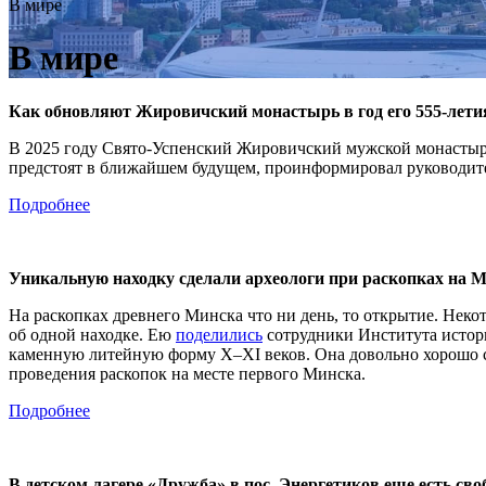
В мире
В мире
Как обновляют Жировичский монастырь в год его 555-летия
В 2025 году Свято-Успенский Жировичский мужской монастырь 
предстоят в ближайшем будущем, проинформировал руководит
Подробнее
Уникальную находку сделали археологи при раскопках на 
На раскопках древнего Минска что ни день, то открытие. Неко
об одной находке. Ею
поделились
сотрудники Института истор
каменную литейную форму Х–XI веков. Она довольно хорошо со
проведения раскопок на месте первого Минска.
Подробнее
В детском лагере «Дружба» в пос. Энергетиков еще есть сво