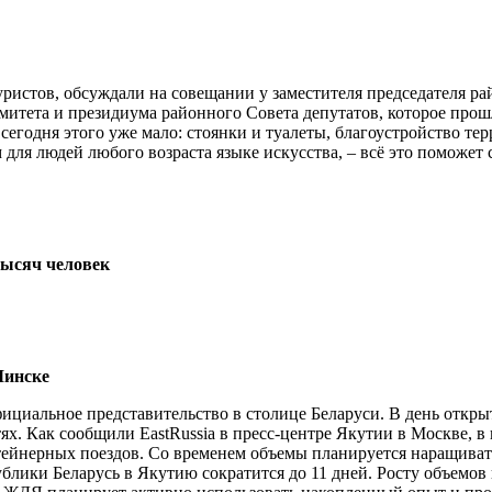
туристов, обсуждали на совещании у заместителя председателя 
итета и президиума районного Совета депутатов, которое прошл
 сегодня этого уже мало: стоянки и туалеты, благоустройство т
для людей любого возраста языке искусства, – всё это поможет 
тысяч человек
Минске
циальное представительство в столице Беларуси. В день откры
х. Как сообщили EastRussia в пресс-центре Якутии в Москве, в
ейнерных поездов. Со временем объемы планируется наращивать
блики Беларусь в Якутию сократится до 11 дней. Росту объемов 