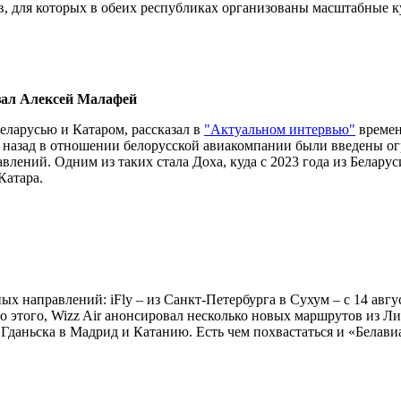
в, для которых в обеих республиках организованы масштабные 
азал Алексей Малафей
еларусью и Катаром, рассказал в
"Актуальном интервью"
времен
т назад в отношении белорусской авиакомпании были введены ог
лений. Одним из таких стала Доха, куда с 2023 года из Беларуси
Катара.
направлений: iFly – из Санкт-Петербурга в Сухум – с 14 августа
мо этого, Wizz Air анонсировал несколько новых маршрутов из 
 Гданьска в Мадрид и Катанию. Есть чем похвастаться и «Белави