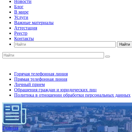
Новости
Блог
В мире
Услуги
Важные материалы
Аттестация
Реестр
Контакты
Найти
Горячая телефонная линия
Прямая телефонная линия
Личный прием
Обращения граждан и юридических лиц
Политика в отношении обработки персональных данных
Главная