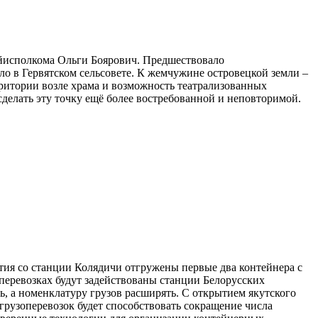
райисполкома Ольги Боярович. Предшествовало
о в Гервятском сельсовете. К жемчужине островецкой земли –
ерритории возле храма и возможность театрализованных
сделать эту точку ещё более востребованной и неповторимой.
тия со станции Колядичи отгружены первые два контейнера с
 перевозках будут задействованы станции Белорусских
, а номенклатуру грузов расширять. С открытием якутского
грузоперевозок будет способствовать сокращение числа