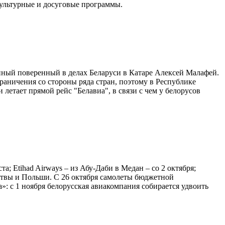
культурные и досуговые программы.
ный поверенный в делах Беларуси в Катаре Алексей Малафей.
раничения со стороны ряда стран, поэтому в Республике
 летает прямой рейс "Белавиа", в связи с чем у белорусов
; Etihad Airways – из Абу-Даби в Медан – со 2 октября;
Литвы и Польши. С 26 октября самолеты бюджетной
а»: с 1 ноября белорусская авиакомпания собирается удвоить