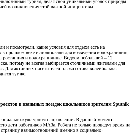
 инклюзивный туризм, делая свой уникальный уголок природы
орией возникновения этой важной инициативы.
и и посмотрели, какие условия для отдыха есть на
ю в прошлом веке использовали для возведения водохранилищ
лектростанция и водохранилище. Водоем небольшой – 12
ка, потому не всегда выбирается столичными жителями для
ки». Для активных посетителей пляжа готова волейбольная
дится тут же.
роектов и взаимных поездок школьников зрителям Sputnik
в социально-культурном направлении. В данный момент
то дети работников МАЗа. Ребята не только проведут время на
ю страницу взаимоотношений именно в социально-