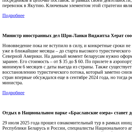
посредников в цепочке поставок. В рамках своей деятельнос
перевозок в Якутию. Ключевым элементом этой стратегии явля
Подробнее
Министр иностранных дел Шри-Ланки Виджитха Херат сообщ
Нововведение пока не вступило в силу, и конкретные сроки не
уже в ближайшие месяцы – до старта высокого туристического
Северной Америки. На данный момент беларусам нужно оформл
заранее. Его стоимость – от $ 35 до $ 60. По прилете в аэропо
минимум 6 месяцев с даты выезда из страны. Также существует 
восстановлению туристического потока, который заметно снизил
стран впервые обсуждался еще в сентябре 2024 года, но тогда 
министра.
Подробнее
Отдых в Национальном парке «Браславские озера» станет д
29 июля 2025 года прошел ознакомительный тур в рамках иници
Республики Беларусь и России, специалисты Национального аг