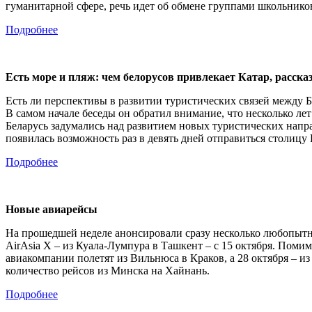
гуманитарной сфере, речь идет об обмене группами школьнико
Подробнее
Есть море и пляж: чем белорусов привлекает Катар, расск
Есть ли перспективы в развитии туристических связей между Б
В самом начале беседы он обратил внимание, что несколько ле
Беларусь задумались над развитием новых туристических направ
появилась возможность раз в девять дней отправиться столицу 
Подробнее
Новые авиарейсы
На прошедшей неделе анонсировали сразу несколько любопытных 
AirAsia X – из Куала-Лумпура в Ташкент – с 15 октября. Поми
авиакомпании полетят из Вильнюса в Краков, а 28 октября – из
количество рейсов из Минска на Хайнань.
Подробнее