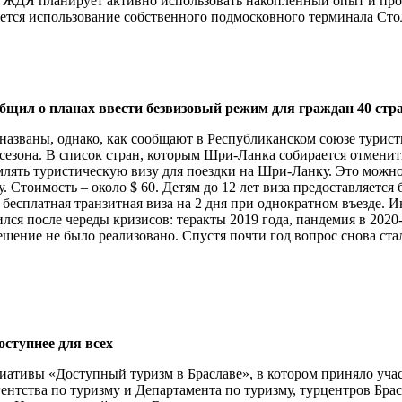
ти, ЖДЯ планирует активно использовать накопленный опыт и п
ется использование собственного подмосковного терминала Сто
ил о планах ввести безвизовый режим для граждан 40 стран
 названы, однако, как сообщают в Республиканском союзе турис
 сезона. В список стран, которым Шри-Ланка собирается отмени
ять туристическую визу для поездки на Шри-Ланку. Это можно
рту. Стоимость – около $ 60. Детям до 12 лет виза предоставляетс
бесплатная транзитная виза на 2 дня при однократном въезде. И
ся после череды кризисов: теракты 2019 года, пандемия в 2020-
решение не было реализовано. Спустя почти год вопрос снова ст
оступнее для всех
ативы «Доступный туризм в Браславе», в котором приняло участ
ентства по туризму и Департамента по туризму, турцентров Бра