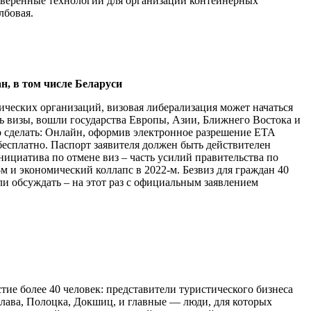
роверенные технологии для организации контейнерных
лбовая.
, в том числе Беларуси
тических организаций, визовая либерализация может начаться
ть визы, вошли государства Европы, Азии, Ближнего Востока и
 сделать: Онлайн, оформив электронное разрешение ETA
я бесплатно. Паспорт заявителя должен быть действителен
нициатива по отмене виз – часть усилий правительства по
м и экономический коллапс в 2022-м. Безвиз для граждан 40
али обсуждать – на этот раз с официальным заявлением
ие более 40 человек: представители туристического бизнеса
слава, Полоцка, Докшиц, и главные — люди, для которых