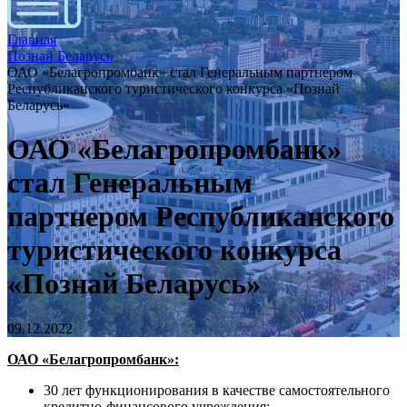
Главная
Познай Беларусь
ОАО «Белагропромбанк» стал Генеральным партнером
Республиканского туристического конкурса «Познай
Беларусь»
ОАО «Белагропромбанк»
стал Генеральным
партнером Республиканского
туристического конкурса
«Познай Беларусь»
09.12.2022
ОАО «Белагропромбанк»:
30 лет функционирования в качестве самостоятельного
кредитно-финансового учреждения;