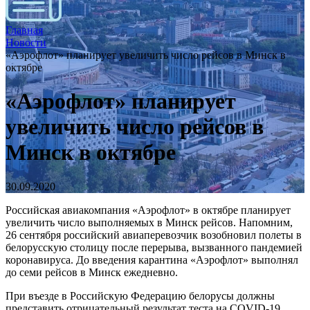
Главная
Новости
«Аэрофлот» планирует увеличить число рейсов в Минск в
октябре
«Аэрофлот» планирует
увеличить число рейсов в
Минск в октябре
30.09.2020
Российская авиакомпания «Аэрофлот» в октябре планирует
увеличить число выполняемых в Минск рейсов. Напомним,
26 сентября российский авиаперевозчик возобновил полеты в
белорусскую столицу после перерыва, вызванного пандемией
коронавируса. До введения карантина «Аэрофлот» выполнял
до семи рейсов в Минск ежедневно.
При въезде в Российскую Федерацию белорусы должны
представить отрицательный результат теста на COVID-19