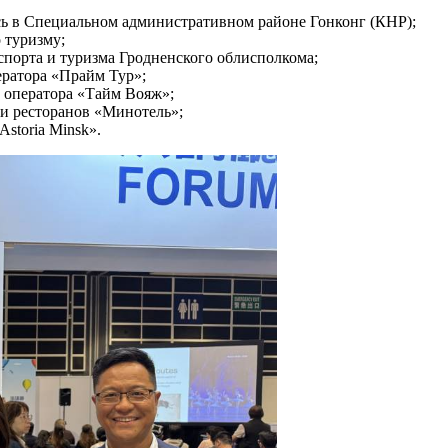
сь в Специальном административном районе Гонконг (КНР);
 туризму;
спорта и туризма Гродненского облисполкома;
ератора «Прайм Тур»;
о оператора «Тайм Вояж»;
 и ресторанов «Минотель»;
Astoria Minsk».