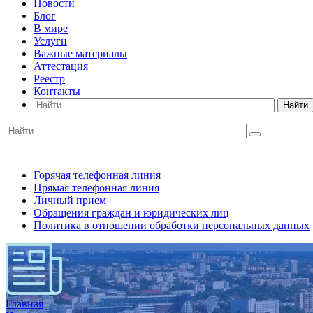
Новости
Блог
В мире
Услуги
Важные материалы
Аттестация
Реестр
Контакты
Найти
Горячая телефонная линия
Прямая телефонная линия
Личный прием
Обращения граждан и юридических лиц
Политика в отношении обработки персональных данных
Главная