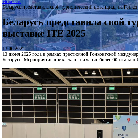
Новости
Беларусь представила свой туристический потенциал на Гонко
Беларусь представила свой т
выставке ITE 2025
13.06.2025
13 июня 2025 года в рамках престижной Гонконгской междуна
Беларусь. Мероприятие привлекло внимание более 60 компаний