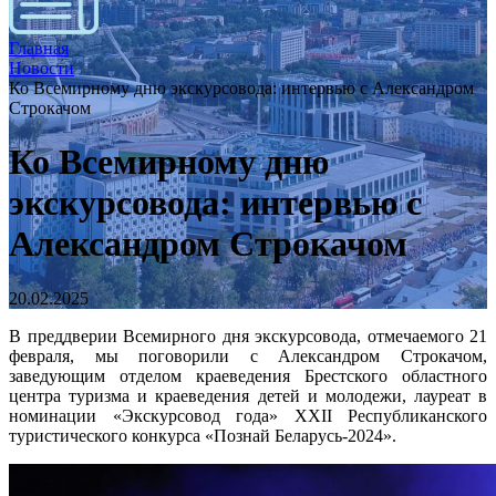
Главная
Новости
Ко Всемирному дню экскурсовода: интервью с Александром
Строкачом
Ко Всемирному дню
экскурсовода: интервью с
Александром Строкачом
20.02.2025
В преддверии Всемирного дня экскурсовода, отмечаемого 21
февраля, мы поговорили с Александром Строкачом,
заведующим отделом краеведения Брестского областного
центра туризма и краеведения детей и молодежи, лауреат в
номинации «Экскурсовод года» XXII Республиканского
туристического конкурса «Познай Беларусь-2024».