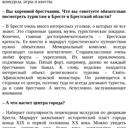
конкурсы, игры и квесты.
– Вы коренной брестчанин. Что вы советуете обязательно
посмотреть туристам в Бресте и Брестской области?
– В Бресте очень много интересных уголков, о которых не все
знают. Это старинные здания, музеи, туристические локации.
Конечно, главная достопримечательность – Брестская
крепость. Ее внести в маршрут туристического путешествия
нужно обязательно. Мемориальный комплекс всегда
производит сильное впечатление. Старшеклассники очень
любят форты – укрепления. Их манят приключения,
подземные ходы. Пятый форт, например, далеко не каждый
брестчанин там бывал. К слову, недалеко находится
интересный объект религиозного туризма – Свято-
Афанасиевский мужской монастырь. Он размещается в
сторонке от центра, поэтому туда не всегда доезжают туристы,
да и сами брестчане. А место, безусловно, заслуживающее
внимания.
– А что насчет центра города?
– Набирает популярность пешеходная экскурсия по дворикам
Бреста. Маршрут захватывает исторический пласт города
конца XIX и первой половины XX века. Можно увидеть
здания, которым уже более века, сохранились даже