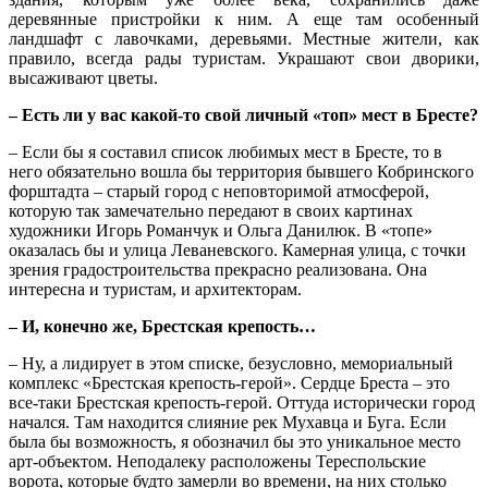
деревянные пристройки к ним. А еще там особенный
ландшафт с лавочками, деревьями. Местные жители, как
правило, всегда рады туристам. Украшают свои дворики,
высаживают цветы.
– Есть ли у вас какой-то свой личный «топ» мест в Бресте?
– Если бы я составил список любимых мест в Бресте, то в
него обязательно вошла бы территория бывшего Кобринского
форштадта – старый город с неповторимой атмосферой,
которую так замечательно передают в своих картинах
художники Игорь Романчук и Ольга Данилюк. В «топе»
оказалась бы и улица Леваневского. Камерная улица, с точки
зрения градостроительства прекрасно реализована. Она
интересна и туристам, и архитекторам.
– И, конечно же, Брестская крепость…
– Ну, а лидирует в этом списке, безусловно, мемориальный
комплекс «Брестская крепость-герой». Сердце Бреста – это
все-таки Брестская крепость-герой. Оттуда исторически город
начался. Там находится слияние рек Мухавца и Буга. Если
была бы возможность, я обозначил бы это уникальное место
арт-объектом. Неподалеку расположены Тереспольские
ворота, которые будто замерли во времени, на них столько